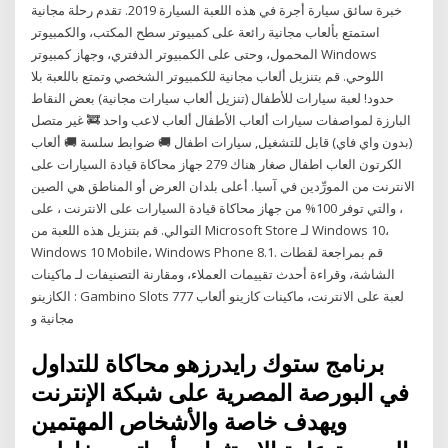
خبرة سائق سيارة أجرة في هذه اللعبة السيارة 2019. تقدم رحلة مجانية
استمتع بألعاب مجانية رائعة على كمبيوتر سطح المكتب، والكمبيوتر
المحمول، وحتى على الكمبيوتر الدفتري، وجهاز كمبيوتر Windows
اللوحي. قم بتنزيل ألعاب مجانية للكمبيوتر الشخصي وتمتع باللعبة بلا
حدود! لعبة سيارات للأطفال (تنزيل ألعاب سيارات مجانية) بعض النقاط
البارزة لمواصفات سيارات ألعاب الأطفال ألعاب لاعب واحد 🚒 غير متصل
(بدون واي فاي) قابل للتشغيل, سيارات اطفال 🚚 ضوابط سلسة 🚚 ألعاب
الكرتون العاب اطفال صغار هناك 279 جهاز محاكاة قيادة السيارات على
الانترنت من المورِّدين في آسيا. أعلى بلدان العرض أو المناطق هي الصين
، والتي توفر 100% من جهاز محاكاة قيادة السيارات على الانترنت ، على
التوالي. قم بتنزيل هذه اللعبة من Microsoft Store لـ Windows 10،
Windows 10 Mobile، Windows Phone 8.1. قم بمراجعة لقطات
الشاشة، وقراءة أحدث تقييمات العملاء، ومقارنة التصنيفات لـ ماكينات
الكازينو : Gambino Slots 777 لعبة على الانترنت، ماكينات كازينو ألعاب
مجانية و
برنامج ستوك رايدرزهو محاكاة للتداول
في البورصة المصرية على شبكة الإنترنت
ويهدف خاصة والأشخاص المهتمين