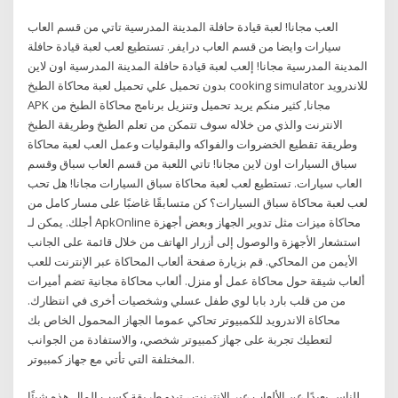
العب مجانا! لعبة قيادة حافلة المدينة المدرسية تاتي من قسم العاب
سيارات وايضا من قسم العاب درايفر. تستطيع لعب لعبة قيادة حافلة
المدينة المدرسية مجانا! إلعب لعبة قيادة حافلة المدينة المدرسية اون لاين
بدون تحميل علي تحميل لعبة محاكاة الطبخ cooking simulator للاندرويد
APK مجانا, كثير منكم يريد تحميل وتنزيل برنامج محاكاة الطبخ من
الانترنت والذي من خلاله سوف تتمكن من تعلم الطبخ وطريقة الطبخ
وطريقة تقطيع الخضروات والفواكه والبقوليات وعمل العب لعبة محاكاة
سباق السيارات اون لاين مجانا! تاتي اللعبة من قسم العاب سباق وقسم
العاب سيارات. تستطيع لعب لعبة محاكاة سباق السيارات مجانا! هل تحب
لعب لعبة محاكاة سباق السيارات؟ كن متسابقًا غاضبًا على مسار كامل من
أجلك. يمكن لـ ApkOnline محاكاة ميزات مثل تدوير الجهاز وبعض أجهزة
استشعار الأجهزة والوصول إلى أزرار الهاتف من خلال قائمة على الجانب
الأيمن من المحاكي. قم بزيارة صفحة ألعاب المحاكاة عبر الإنترنت للعب
ألعاب شيقة حول محاكاة عمل أو منزل. ألعاب محاكاة مجانية تضم أميرات
من من قلب بارد بابا لوي طفل عسلي وشخصيات أخرى في انتظارك.
محاكاة الاندرويد للكمبيوتر تحاكي عموما الجهاز المحمول الخاص بك
لتعطيك تجربة على جهاز كمبيوتر شخصي، والاستفادة من الجوانب
المختلفة التي تأتي مع جهاز كمبيوتر.
للناس بعيدًا عن الألعاب عبر الإنترنت ، تبدو طريقة كسب المال هذه شيئًا