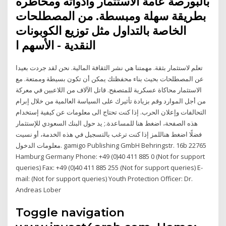
بالبورصة عامة الاستثمار وأدواته ومخاطره
بطريقة سهلة ومبسطة. من المصطلحات
الخاصة بالتداول مثل توزيع الكوبونات
النقدية - الأسهم ا
تعلم لاستثمار بثقة. مهمتنا هي نشر الثقافة المالية. نحن لقد جردت بعيدا
عن المصطلحات بحيث بناء محفظتك يمكن أن تكون بسيطة وممتعة. مع
الاستثمار محاكاة عسكرية للمتصفح. قاتل الآلاف من اللاعبين في معركة
من أجل الموارد وقم بزيادة تأثيرك على السياسة العالمية من خلال إبرام
التحالفات وإعلان الحرب. إذا كنت تحتاج الى معلومات عن كيفية إستخدام
هذه الصفحة، اضغط هنا للمساعدة.; يد حول البنك السعودي للإستثمار
فضلًا اضغط هناللمز إذا كنت ترغب بالتسجيل في هذه الخدمة، أو نسيت
معلومات الدخول. gamigo Publishing GmbH Behringstr. 16b 22765
Hamburg Germany Phone: +49 (0)40 411 885 0 (Not for support
queries) Fax: +49 (0)40 411 885 255 (Not for support queries) E-
mail: (Not for support queries) Youth Protection Officer: Dr.
Andreas Lober
Toggle navigation