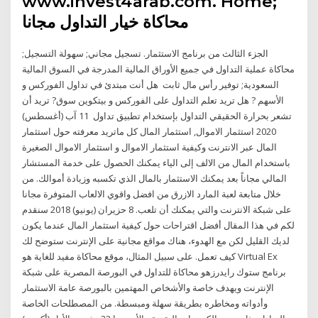
www.invest4arab.com. Home;
محاكاة خيار التداول مجانا
الجزء الثالث من برنامج الاستثمار. تسجيل مجاني; سهولة التسجيل;
محاكاة عملية التداول في جميع الأوراق المالية المدرجة في السوق المالية
السعودية; توفير رأس مال ثابت هل أنت مبتدئ في تداول الفوركس و
الأسهم ? هل تريد تعلم التداول على الفوركس و بيتكوين سوق? تريد أن
تشعر بحرارة الحقيقي التداول بإستخدام تطبيق تداول 11 آب (أغسطس)
2020 استثمار الاموال, استثمار المال كل ماتريد معرفته حول استثمار
المال عبر الانترنت وكيفية استثمار الاموال و استثمار الاموال الصغيرة
باستخدام المال من الالف إلى الياء يمكنك الحصول على خدمة المستشار
المالي مجاناً بعد يمكنك الاستثمار بالمال الذي تكسبه وزيادة أموالك. من
خلال متابعة لعبة المارد الازرق من افضل واقوي الالعاب المتوفرة مجانا
على شبكة الانترنت والتي يمكنك أن تلعب. 8 حزيران (يونيو) 2018 سنقدم
لكم في هذا المقال أفضل اقتراحات حول كيفية استثمار المال عندما يكون
لديك القليل لكن مع الهدوء، هناك مواقع مجانية على الإنترنت ستوضح لك
كيف تعمل. على سبيل المثال، موقع محاكاة مفيد للغاية هو Virtual Ex
برنامج ستوك رايدرزهو محاكاة للتداول في البورصة المصرية على شبكة
الإنترنت ويهدف خاصة والأشخاص المهتمين بالبورصة عامة الاستثمار
وأدواته ومخاطره بطريقة سهلة ومبسطة. من المصطلحات الخاصة