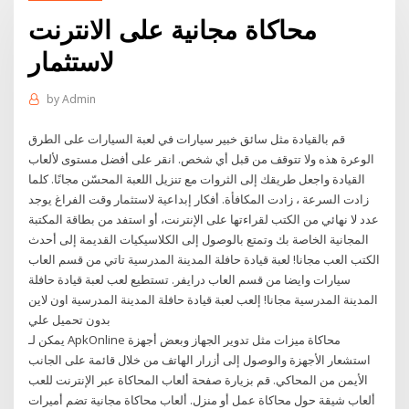
محاكاة مجانية على الانترنت
لاستثمار
by
Admin
قم بالقيادة مثل سائق خبير سيارات في لعبة السيارات على الطرق
الوعرة هذه ولا تتوقف من قبل أي شخص. انقر على أفضل مستوى لألعاب
القيادة واجعل طريقك إلى الثروات مع تنزيل اللعبة المحسّن مجانًا. كلما
زادت السرعة ، زادت المكافأة. أفكار إبداعية لاستثمار وقت الفراغ يوجد
عدد لا نهائي من الكتب لقراءتها على الإنترنت، أو استفد من بطاقة المكتبة
المجانية الخاصة بك وتمتع بالوصول إلى الكلاسيكيات القديمة إلى أحدث
الكتب العب مجانا! لعبة قيادة حافلة المدينة المدرسية تاتي من قسم العاب
سيارات وايضا من قسم العاب درايفر. تستطيع لعب لعبة قيادة حافلة
المدينة المدرسية مجانا! إلعب لعبة قيادة حافلة المدينة المدرسية اون لاين
بدون تحميل علي
يمكن لـ ApkOnline محاكاة ميزات مثل تدوير الجهاز وبعض أجهزة
استشعار الأجهزة والوصول إلى أزرار الهاتف من خلال قائمة على الجانب
الأيمن من المحاكي. قم بزيارة صفحة ألعاب المحاكاة عبر الإنترنت للعب
ألعاب شيقة حول محاكاة عمل أو منزل. ألعاب محاكاة مجانية تضم أميرات