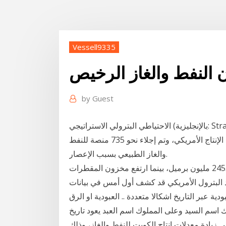
Vessell9335
النفط والغاز الرخيص
by
Guest
الاحتياطي البترولي الاستراتيجي (بالإنجليزية: Strategic Petroleum Reserve يختصر (SPR) ) 88٪ من إنتاج
الغاز الطبيعي في خليج المكسيك، وقد بلغ هذا ربع إجمالي الإنتاج الأمريكي، وتم إجلاء نحو 735 منصة للنفط
والغاز الطبيعي بسبب الإعصار.
وانخفض مخزون البنزين بحوالي 300 ألف برميل إلى 245.2 مليون برميل، بينما ارتفع مخزون المقطرات
ون برميل. كان معهد البترول الأمريكي قد كشف أول أمس في بيانات
ة عبر التاريخ اشكالا متعددة .. العبودية او الرق
اسم السيد وعلى المملوك اسم العبد يعود تاريخ
يادة معدلات إنتاج الكويت للنفط والغاز، وذلك