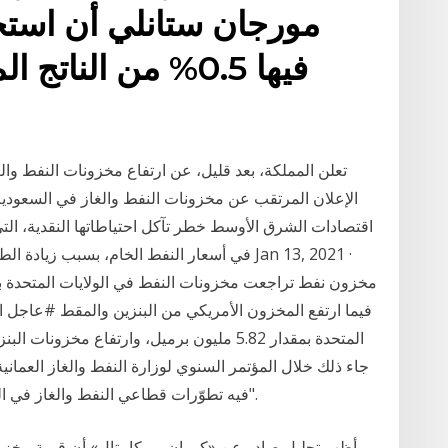
مورجان ستانلي أن استخر
فيها 0.5% من النا
تعلن المملكة، بعد قليل، عن ارتفاع مخزونات النفط والغ
الإعلان المرتقب عن مخزونات النفط والغاز في السعودية
اقتصادات الشرق الأوسط خطر تآكل احتياطاتها النقدية، الت
في أسعار النفط الخام، بسبب زيادة الطلب الع
مخزون نفط تراجعت مخزونات النفط في الولايات المتحدة بأ
فيما ارتفع المخزون الأمريكي من البنزين والمقط #عاجل ا
جاء ذلك خلال المؤتمر السنوي لوزارة النفط والغاز العمانية،
فيه تطوّرات قطاعي النفط والغاز في السلطنة، بحسب ما ذكر موقع الشركة على "تويتر".
أظهر تحليل صادر عن «كيو إن بي كابيتال» أن قيمة مخز