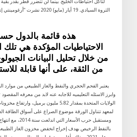
لتآكل احتياطات الخليج. بينما لن تتضرر قطر بقدر بقي
الثروة السيادي. 19 أيار (مايو)
هذه قائمة بالدول حسب 
الاحتياطيات المؤكدة هي تلك ا
من خلال تحليل البيانات الجيولو
من الثقة، على أنها قابلة للاست
يعتبر الفحم الحجري والنفط والغاز الطبيعي من موارد ال
وابرز الاسئله التعليميه للاجابه عنه لابد من معرفه المقص
لمعهد تتناول الورقة موضوع الصراع على أسواق الطاقة الع
ومستقبل حرب الأسع
بالنفط الرخيص بهدف إخراج انخفض مخزون الغاز الطبيعي با
من عام 2021، وذلك بأقل من توقعات المحللين. وصف 