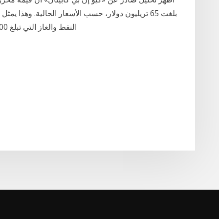
بلغت 65 تريليون دولار، حسب الأسعار الحالية. وهذا 
النفط والغاز التي تبلغ 200 29‏‏/5‏‏/1442 بعد الهجرة 24‏‏/5‏‏/1442 بعد الهجرة