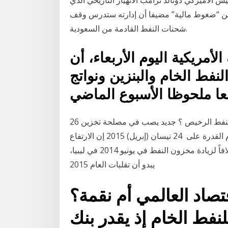
م عن “ضغوط مالية” مضيفا أن إدارته ستدرس وقف
شحنات النفط القادمة من السعودية.
لأمريكية اليوم الأربعاء، أن
نفط الخام والبنزين ونواتج
26 نيسان (إبريل) 2020 كيف نزيد المخزون الاستراتيجي من النفط الرخيص ؟ جديد يصب في مصلحة تخزين
النفط الخام ، بل والغاز أيضا ، لأن التذرع بالعجز وعدم القدرة على 24 نيسان (إبريل) 2015 إن الارتفاع
السريع في الإنتاج الأمريكي من النفط والغاز، والواردات خلافاً لزيادة مخزون النفط في يونيو 2014 في ليبيا،
يبدو أن تقلبات العام 2015
تصاد العالمي أم نقمة؟
فط الخام إذ يقدر بنك