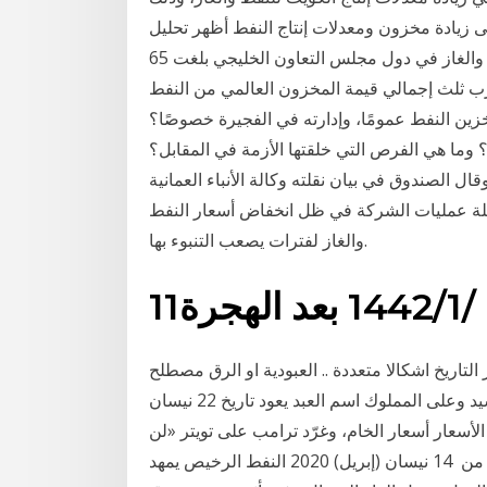
النفطية، والتي تهدف إلى زيادة مخزون ومعدلات إنتاج النفط أظهر تحليل
صادر عن «كيو إن بي كابيتال» أن قيمة مخزون النفط والغاز في دول مجلس التعاون الخليجي بلغت 65
قارب ثلث إجمالي قيمة المخزون العالمي من النفط
ا في سوق تخزين النفط عمومًا، وإدارته في الفجيرة خصوصًا؟
 وما هي الفرص التي خلقتها الأزمة في المقابل؟
ل الصندوق في بيان نقلته وكالة الأنباء العمانية
صلة عمليات الشركة في ظل انخفاض أسعار النفط
والغاز لفترات يصعب التنبوء بها.
11‏‏/1‏‏/1442 بعد الهجرة
لتاريخ اشكالا متعددة .. العبودية او الرق مصطلح
يشير الى امتلاك شخص لآخر ، فيُطلق على المالك اسم السيد وعلى المملوك اسم العبد يعود تاريخ 22 نيسان
تفاع الأسعار أسعار الخام، وغرّد ترامب على تويتر «لن
نخذل قطاع النفط والغاز الأمريكي العظيم» مضيفا «طلبت من 14 نيسان (إبريل) 2020 النفط الرخيص يمهد