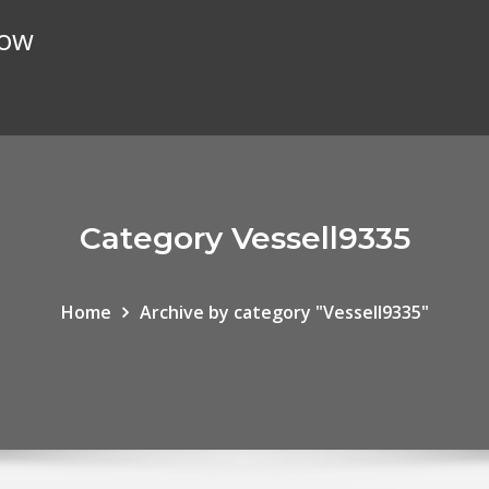
تاجر وق
Category Vessell9335
Home
Archive by category "Vessell9335"