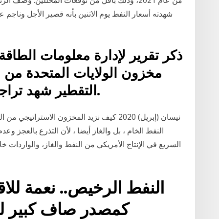
شهدته أسعار النفط يوم الاثنين بأنه قصير الأجل وناج
ذكر تقرير لإدارة معلومات الطاقة ا
مخزون الولايات المتحدة من ال
التقطير شهد تراجعا ملحوظا الأسبوع الماضي.
النفط الرخيص.. نعمة للاق
كمصدر صاف كبير للن