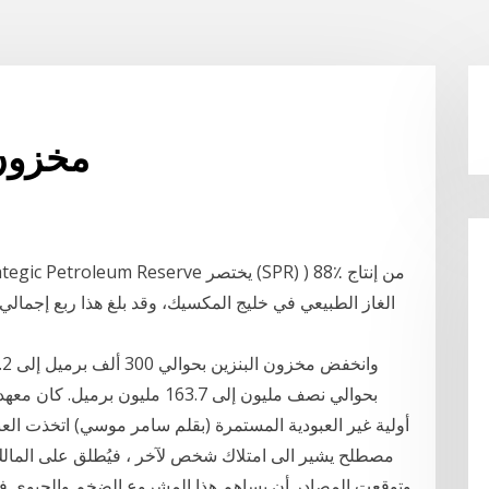
مخزون 
بحوالي نصف مليون إلى 163.7 ملي
أولية غير العبودية المستمرة (بقلم سامر موسي) اتخذت العبودي
مصطلح يشير الى امتلاك شخص لآخر ، فيُطلق على المالك 
وتوقعت المصادر أن يساهم هذا المشروع الضخم والحيوي في ز