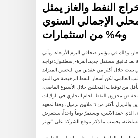
اج النفط والغاز يمثل
تج المحلي الإجمالي السنوي
و4% من استثمارات
از، وذلك في مؤتمر صحافي اليوم الأربعاء. ويأتي
 بعد تدقيق مستقل جديد. أنقرة- إسطنبول: تواجه
ي بنيت خلال أكثر من عقدين من التحسن المتزايد
المي. لكن أسعار النفط الرخيصة في السو Jan 13, 2021 ·
قل من توقعات المحللين خلال الأسبوع الماضي،
نخفاض مخزون النفط الخام التجاري في الولايات
المتحدة بمقدار 5.82 مليون برميل، وارتفاع مخزونات البنزين والديزل بأكثر من ٦ ملايين برميل، وفقا لمعهد
 الذي عقد الاثنين، ويستمرّ يوماً واحداً، يستعرض
ون النفط والغاز في دول مجلس التعاون الخليجي