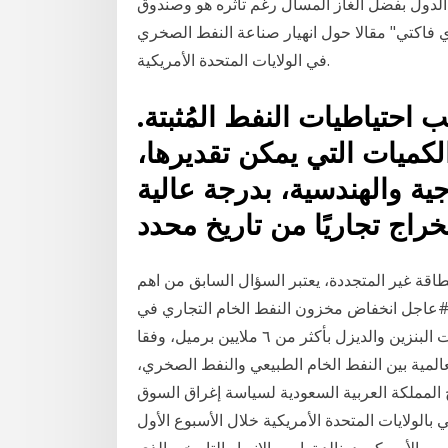
ة الدول بفضل الغاز المسال رغم تأثره هو وصندوق
 2020 نشرت "أرغومينتي إي فاكتي" مقالا حول انهيار صناعة النفط الصخري
في الولايات المتحدة الأمريكية.
احتياطيات النفط المُثبتة.
لكميات التي يمكن تقديرها،
جية والهندسية، بدرجة عالية
خراج تجاريًا من تاريخ محدد
طاقة غير المتجددة، يعتبر السؤال السابق من اهم
ود #عاجل انخفاض مخزون النفط الخام التجاري في
الولايات المتحدة بمقدار 5.82 مليون برميل، وارتفاع مخزونات البنزين والديزل بأكثر من ٦ ملايين برميل، وفقا
المية بين النفط الخام الطبيعي والنفط الصخري،
ار التي اندلعت سنة 2014، مع انتهاج المملكة العربية السعودية لسياسة إغراق السوق
لولايات المتحدة الأمريكية خلال الأسبوع الأول
الرئيس الأميركي دونالد ترامب الانهيار التاريخي الذي